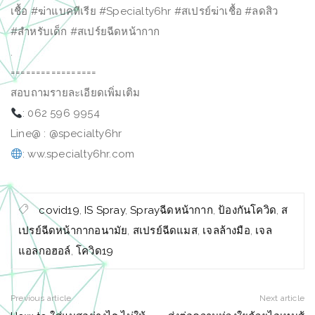
เชื้อ #ฆ่าแบคทีเรีย #Specialty6hr #สเปรย์ฆ่าเชื้อ #ลดสิว
#สำหรับเด็ก #สเปร์ยฉีดหน้ากาก
.
=================
สอบถามรายละเอียดเพิ่มเติม
: 062 596 9954
Line@ : @specialty6hr
: ww.specialty6hr.com
covid19
,
IS Spray
,
Sprayฉีดหน้ากาก
,
ป้องกันโควิด
,
ส
เปรย์ฉีดหน้ากากอนามัย
,
สเปรย์ฉีดแมส
,
เจลล้างมือ
,
เจล
แอลกอฮอล์
,
โควิด19
Previous article
Next article