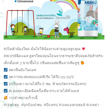
#เปิดตัวน้องใหม่ มั่นใจให้น้องกระต่ายดูแลลูกคุณ
#สเปรย์ฉีดแมส สูตรใหม่อ่อนโยนจากธรรมชาติปลอดภัยสำหรับ
เด็กตั้งแต่ 3 ขวบขึ้นไป กลิ่นหอมสดชื่นจากส้มยูซุ
ลดกลิ่นอับในแมส
ลดการสะสมของแบคทีเรีย ได้ถึง 99.99%
ปกป้องยาวนานได้ถึง 6 ชม. ด้วยนวัตกรรมบีแทรป
ละอองละเอียดฉีดครั้งเดียวกระจายได้ทั่วแมส
วางจำหน่ายเร็วๆนี้
#เจล6ชม. #ปกป้อง6ชม. #บีแทรป #เจลแอลกอฮอล์ #เจลฆ่า