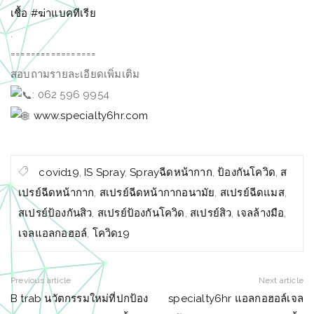
เชื้อ
#ฆ่าแบคทีเรีย
.
=================
สอบถามรายละเอียดเพิ่มเติม
: 062 596 9954
:
www.specialty6hr.com
covid19
,
IS Spray
,
Sprayฉีดหน้ากาก
,
ป้องกันโควิด
,
ส
เปรย์ฉีดหน้ากาก
,
สเปรย์ฉีดหน้ากากอนามัย
,
สเปรย์ฉีดแมส
,
สเปรย์ป้องกันสิว
,
สเปรย์ป้องกันโควิด
,
สเปรย์สิว
,
เจลล้างมือ
,
เจลแอลกอฮอล์
,
โควิด19
Previous article
Next article
B trab นวัตกรรมใหม่ที่ปกป้อง
specialty6hr แอลกอฮอล์เจล