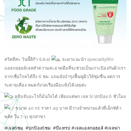
สวัสดีค่ะ วันนี้ลิก้า (Lika)
จะมาแนะนำ specialty6hr
แอลกอฮอล์เจลทำความสะอาดมือที่จะช่วยเป็นเกาะป้องกันผิวเรา
จากเชื่อโรคได้ถึง 6 ชม. แถมยังบำรุงฟื้นฟูผิวให้ชุ่มชื่น ลดการ
ระคายเคือง หมดกังวลเรื่องมือแห้งได้เลยค่ะ
หยิบจับอะไรก็มั่นใจได้ เพียงแค่พก เจล SI ปกป้อง 6 ชั่วโมง
ขนาด 40 ml ราคา 49 บาท มีวางจำหน่ายแล้วที่เอ็กซ์ต้า
พลัส ใน 7-11 ทุกสาขา
#เจล6ชม
.
#ปกป้อง6ชม
.
#บีแทรป
#เจลแอลกอฮอล์
#เจลฆ่า