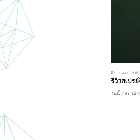
BY
22 กุมภาพั
รีวิวสเปรย
วันนี้ #หม่าม้