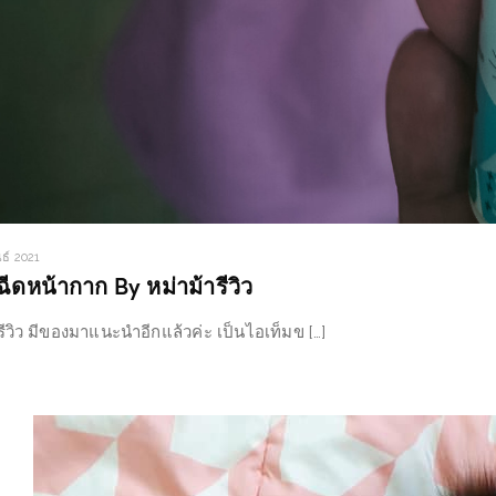
นธ์ 2021
์ฉีดหน้ากาก By หม่าม้ารีวิว
ารีวิว มีของมาแนะนำอีกแล้วค่ะ เป็นไอเท็มข […]