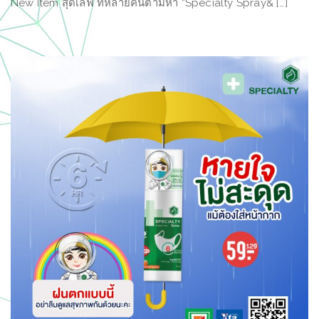
New Item สุดเลิฟ ที่หลายคนตามหา “Specialty Spray& […]