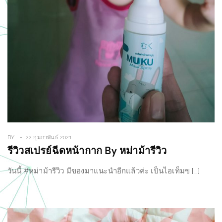
BY
22 กุมภาพันธ์ 2021
รีวิวสเปรย์ฉีดหน้ากาก By หม่าม้ารีวิว
วันนี้ #หม่าม้ารีวิว มีของมาแนะนำอีกแล้วค่ะ เป็นไอเท็มข […]