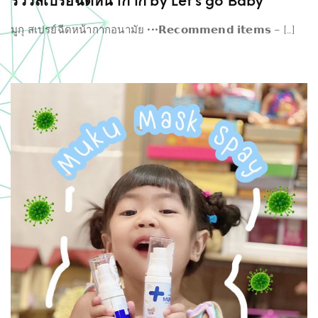
รีวิวสเปรย์ฉีดหน้ากาก by Let’s go Baby
มูกุ สเปรย์ฉีดหน้ากากอนามัย •••𝗥𝗲𝗰𝗼𝗺𝗺𝗲𝗻𝗱 𝗶𝘁𝗲𝗺𝘀 – […]