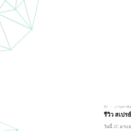
BY
17 กุมภาพัน
รีวิว สเปร
วันนี้ JC มา